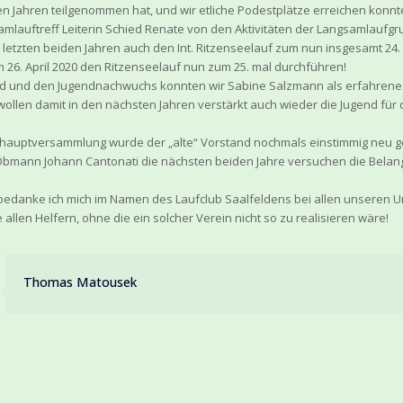
en Jahren teilgenommen hat, und wir etliche Podestplätze erreichen konnt
amlauftreff Leiterin Schied Renate von den Aktivitäten der Langsamlaufgr
 letzten beiden Jahren auch den Int. Ritzenseelauf zum nun insgesamt 24
26. April 2020 den Ritzenseelauf nun zum 25. mal durchführen!
nd und den Jugendnachwuchs konnten wir Sabine Salzmann als erfahrene 
ollen damit in den nächsten Jahren verstärkt auch wieder die Jugend für
shauptversammlung wurde der „alte“ Vorstand nochmals einstimmig neu ge
Obmann Johann Cantonati die nächsten beiden Jahre versuchen die Belang
bedanke ich mich im Namen des Laufclub Saalfeldens bei allen unseren U
llen Helfern, ohne die ein solcher Verein nicht so zu realisieren wäre!
Thomas Matousek