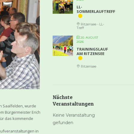
LL-
SOMMERLAUFTREFF
Ritzensee - LL-
Treff
20. AUGUST
2026
TRAININGSLAUF
AM RITZENSEE
Ritzensee
Nächste
Veranstaltungen
n Saalfelden, wurde
m Bürgermeister Erich
Keine Veranstaltung
u für das kommende
gefunden
Laufveranstaltungen in