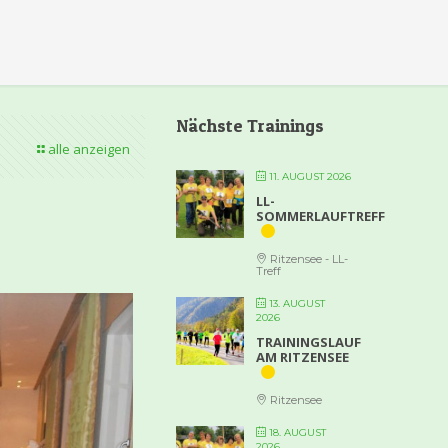
Nächste Trainings
alle anzeigen
11. AUGUST 2026
LL-
SOMMERLAUFTREFF
Ritzensee - LL-
Treff
13. AUGUST
2026
TRAININGSLAUF
AM RITZENSEE
Ritzensee
18. AUGUST
2026