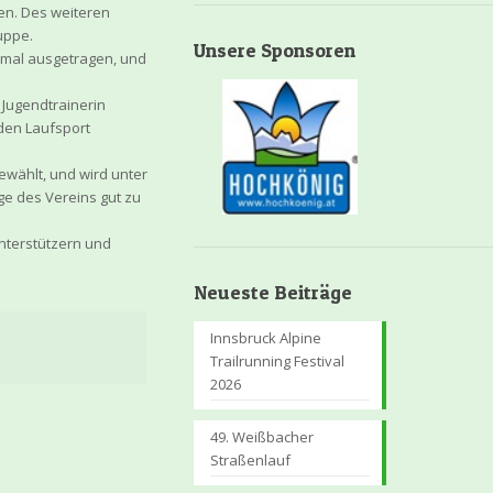
en. Des weiteren
uppe.
Unsere Sponsoren
. mal ausgetragen, und
Jugendtrainerin
 den Laufsport
wählt, und wird unter
e des Vereins gut zu
nterstützern und
Neueste Beiträge
Innsbruck Alpine
Trailrunning Festival
2026
49. Weißbacher
Straßenlauf