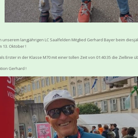
on unserem langjährigen LC Saalfelden Mitglied Gerhard Bayer beim diesj
 13. Oktober !
s Erster in der Klasse M70 mit einer tollen Zeit von 01:40:35 die Ziellinie 
ation Gerhard !