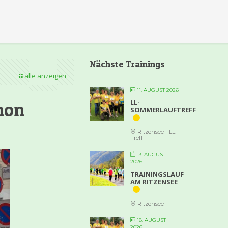
Nächste Trainings
alle anzeigen
11. AUGUST 2026
LL-
hon
SOMMERLAUFTREFF
Ritzensee - LL-
Treff
13. AUGUST
2026
TRAININGSLAUF
AM RITZENSEE
Ritzensee
18. AUGUST
2026