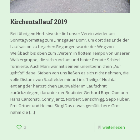
Kirchentallauf 2019
Bei föhnigem Herbstwetter lief unser Verein wieder am
Sonntagvormittag zum „Pinzgauer Dom“, um dort das Ende der
Laufsaison zu begehen.Begangen wurde der Weg von
Weißbach bis oben zum „Wirten“ in flottem Tempo von unserer
Walkergruppe, die sich rund um und hinter Renate Schied
formierte. Auch Mani war mit seinem unentbehrlichen „Auf
geht´s!“ dabei.Sieben von uns ließen es sich nicht nehmen, die
volle Distanz von Saalfelden hinauf ins “heilige“ Hochtal
entlang der herbstlichen Laubwälder im Laufschritt
zurückzulegen, darunter der Routinier Gerhard Bayr, Obmann
Hans Cantonati, Conny Jaritz, Norbert Ganschnigg, Sepp Huber,
Erni Ortner und Helmut Siegl.Das etwas gemütlichere Gros
nahm die
[…]
2
weiterlesen