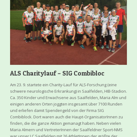
ALS Charitylauf – SIG Combibloc
Am 23. 9. startete ein Charity-Lauf für ALS-Forschung (eine
schwere neurologische Erkrankung) in Saalfelden, HIB-Stadion.
Ca. 350 Kinder und Erwachsene aus Saalfelden, Maria Alm und
einigen anderen Orten joggten insgesamt über 7100 Runden
und erliefen damit Spendengeld von der Firma SIG
Combiblock. Dort waren auch die Haupt-OrganisatorInnen zu
finden, die die ganze Aktion gemanagt haben. Neben vielen
Maria Almern und VertreterInnen der Saalfeldner Sport-NMS
war unser LC Saalfelden mit 26 AthletInnen der größte der