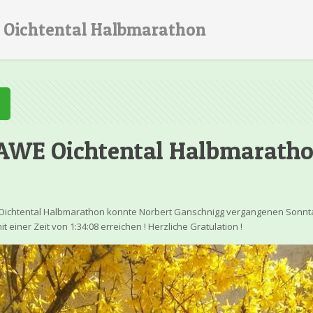
 Oichtental Halbmarathon
RAWE Oichtental Halbmarath
Oichtental Halbmarathon konnte Norbert Ganschnigg vergangenen Sonnta
t einer Zeit von 1:34:08 erreichen ! Herzliche Gratulation !