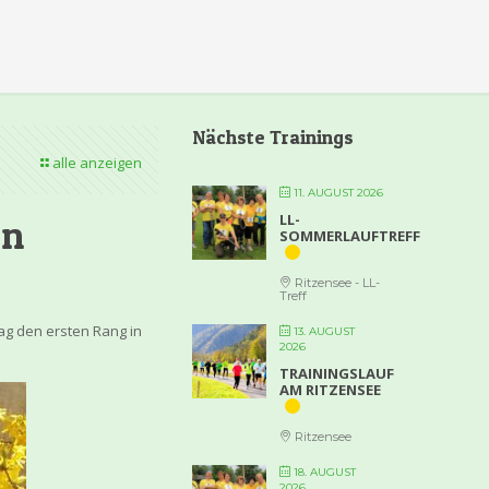
Nächste Trainings
alle anzeigen
11. AUGUST 2026
LL-
on
SOMMERLAUFTREFF
Ritzensee - LL-
Treff
g den ersten Rang in
13. AUGUST
2026
TRAININGSLAUF
AM RITZENSEE
Ritzensee
18. AUGUST
2026